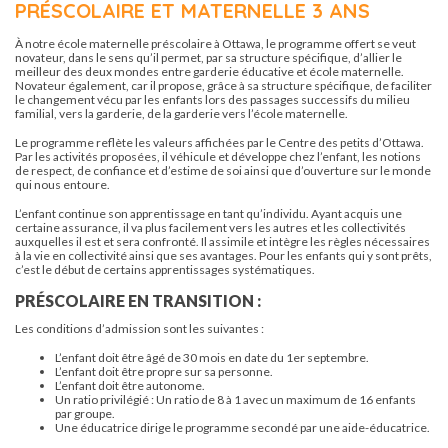
PRÉSCOLAIRE ET MATERNELLE 3 ANS
À notre école maternelle préscolaire à Ottawa, le programme offert se veut
novateur, dans le sens qu’il permet, par sa structure spécifique, d’allier le
meilleur des deux mondes entre garderie éducative et école maternelle.
Novateur également, car il propose, grâce à sa structure spécifique, de faciliter
le changement vécu par les enfants lors des passages successifs du milieu
familial, vers la garderie, de la garderie vers l’école maternelle.
Le programme reflète les valeurs affichées par le Centre des petits d’Ottawa.
Par les activités proposées, il véhicule et développe chez l’enfant, les notions
de respect, de confiance et d’estime de soi ainsi que d’ouverture sur le monde
qui nous entoure.
L’enfant continue son apprentissage en tant qu’individu. Ayant acquis une
certaine assurance, il va plus facilement vers les autres et les collectivités
auxquelles il est et sera confronté. Il assimile et intègre les règles nécessaires
à la vie en collectivité ainsi que ses avantages. Pour les enfants qui y sont prêts,
c’est le début de certains apprentissages systématiques.
PRÉSCOLAIRE EN TRANSITION :
Les conditions d’admission sont les suivantes :
L’enfant doit être âgé de 30 mois en date du 1er septembre.
L’enfant doit être propre sur sa personne.
L’enfant doit être autonome.
Un ratio privilégié : Un ratio de 8 à 1 avec un maximum de 16 enfants
par groupe.
Une éducatrice dirige le programme secondé par une aide-éducatrice.